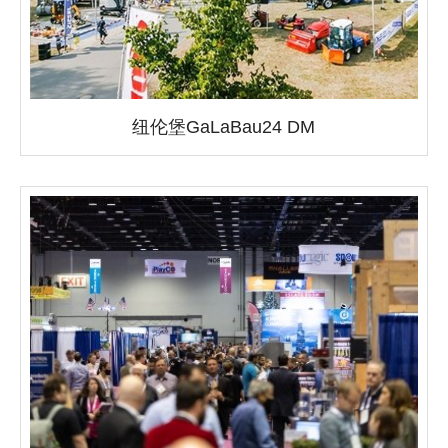
纽伦堡GaLaBau24 DM